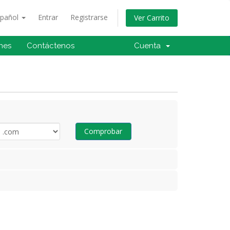
spañol
Entrar
Registrarse
Ver Carrito
ones
Contáctenos
Cuenta
Comprobar