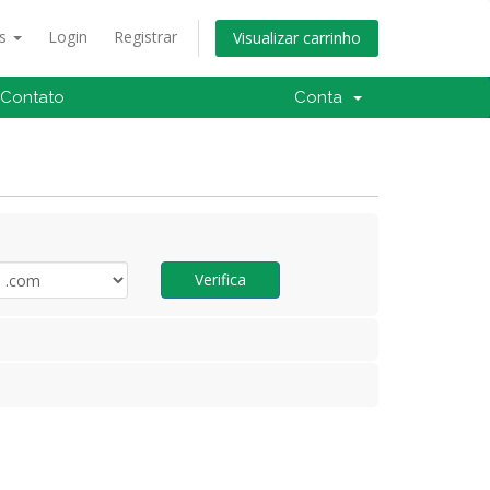
ês
Login
Registrar
Visualizar carrinho
Contato
Conta
Verifica