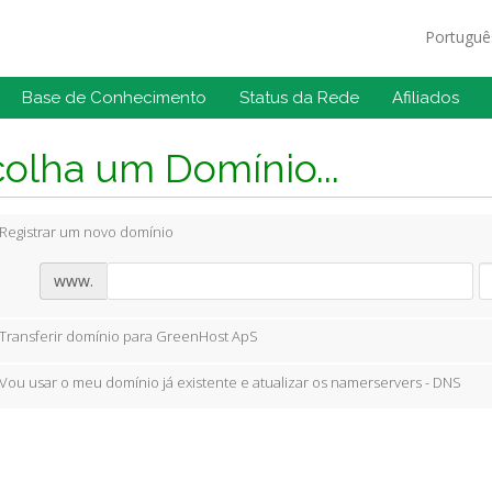
Portugu
Base de Conhecimento
Status da Rede
Afiliados
olha um Domínio...
Registrar um novo domínio
www.
Transferir domínio para GreenHost ApS
Vou usar o meu domínio já existente e atualizar os namerservers - DNS