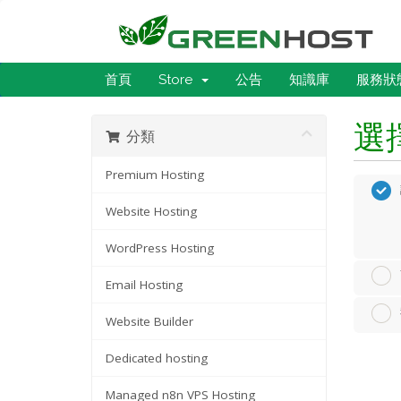
首頁
Store
公告
知識庫
服務狀
選
分類
Premium Hosting
Website Hosting
WordPress Hosting
Email Hosting
Website Builder
Dedicated hosting
Managed n8n VPS Hosting