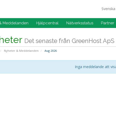
Svensk
 & Meddelanden
Hjälpcentral
Nätverksstatus
Partner
heter
Det senaste från GreenHost ApS
Nyheter & Meddelanden
Aug 2026
Inga meddelande att vis