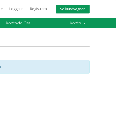
a
Logga in
Registrera
Se kundvagnen
Kontakta Oss
Konto
a