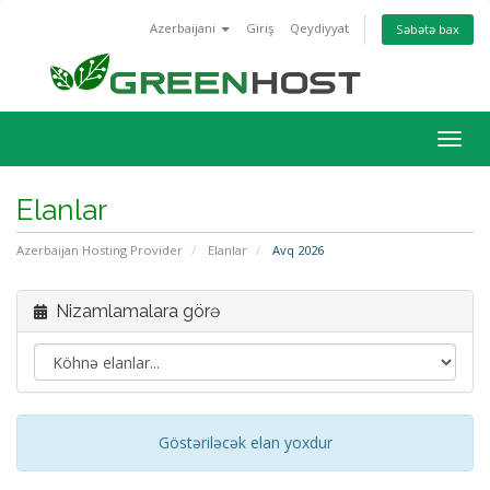
Azerbaijani
Giriş
Qeydiyyat
Səbətə bax
Naviq
keçid
Elanlar
Azerbaijan Hosting Provider
Elanlar
Avq 2026
Nizamlamalara görə
Göstəriləcək elan yoxdur