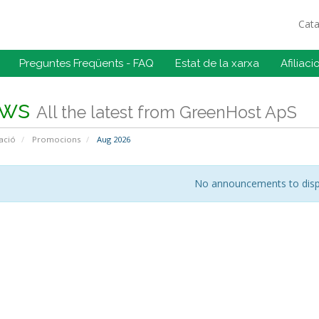
Cat
Preguntes Freqüents - FAQ
Estat de la xarxa
Afiliaci
ws
All the latest from GreenHost ApS
ació
Promocions
Aug 2026
No announcements to disp