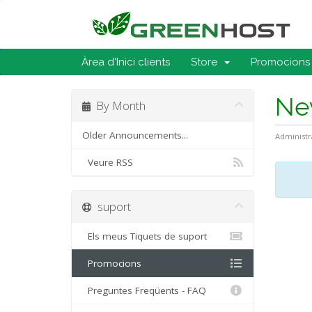
Àrea d'Inici clients
Store
Promocions
Ne
By Month
Older Announcements...
Administr
Veure RSS
suport
Els meus Tiquets de suport
Promocions
Preguntes Freqüents - FAQ