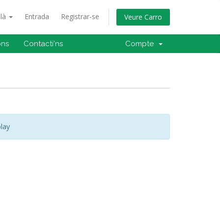
alà
Entrada
Registrar-se
Veure Carro
ons
Contacti'ns
Compte
lay