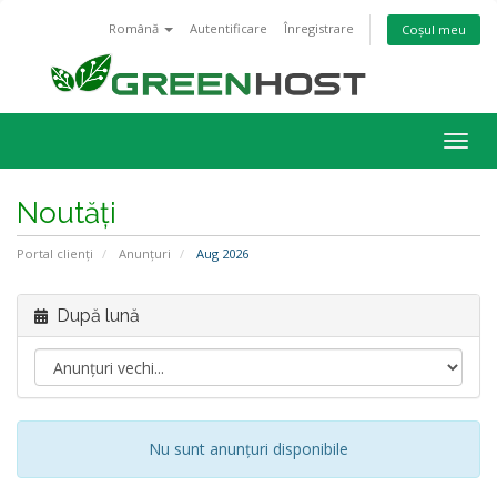
Română
Autentificare
Înregistrare
Coșul meu
Navi
Togg
Noutăți
Portal clienți
Anunțuri
Aug 2026
După lună
Nu sunt anunțuri disponibile