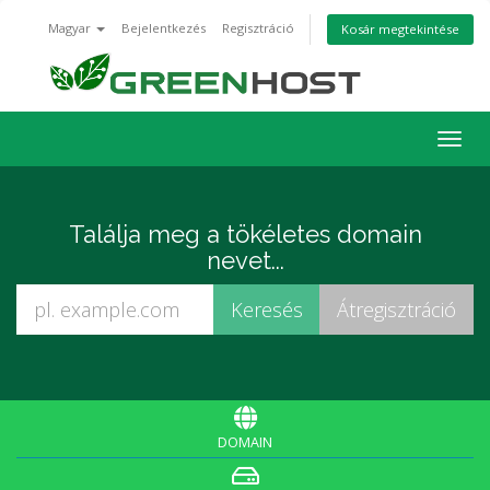
Magyar
Bejelentkezés
Regisztráció
Kosár megtekintése
Váltá
a
navig
Találja meg a tökéletes domain
nevet...
DOMAIN