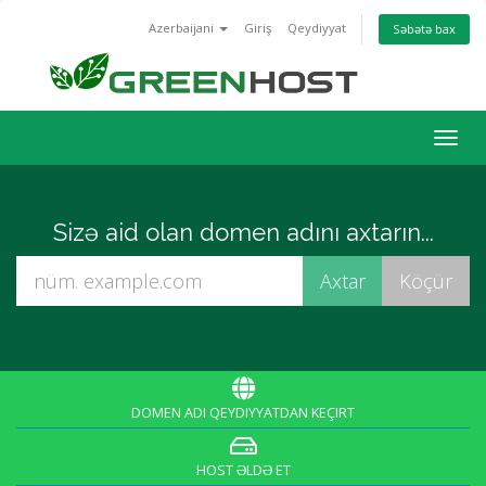
Azerbaijani
Giriş
Qeydiyyat
Səbətə bax
Naviq
keçid
Sizə aid olan domen adını axtarın...
DOMEN ADI QEYDIYYATDAN KEÇIRT
HOST ƏLDƏ ET