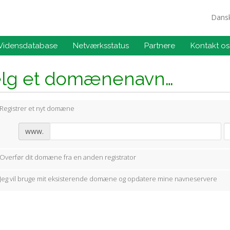
Dans
Vidensdatabase
Netværksstatus
Partnere
Kontakt os
lg et domænenavn…
Registrer et nyt domæne
www.
Overfør dit domæne fra en anden registrator
Jeg vil bruge mit eksisterende domæne og opdatere mine navneservere