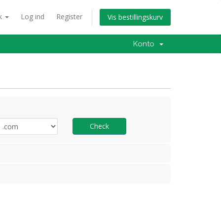
k
Log ind
Register
Vis bestillingskurv
Konto
Check