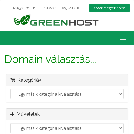
Magyar
Bejelentkezés
Regisztráció
Kosár megtekintése
Váltá
a
navig
Domain választás...
Kategóriák
Műveletek