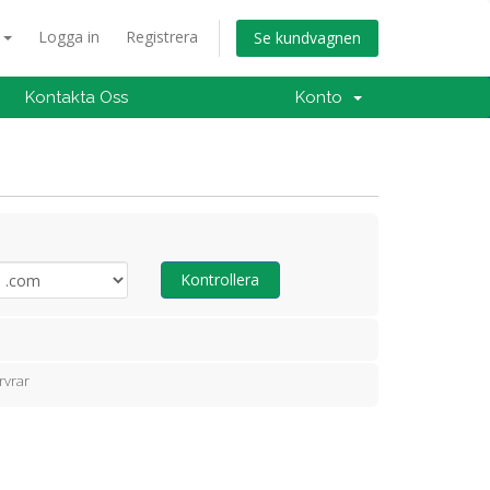
a
Logga in
Registrera
Se kundvagnen
Kontakta Oss
Konto
Kontrollera
rvrar