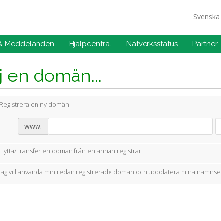
Svensk
 & Meddelanden
Hjälpcentral
Nätverksstatus
Partner
j en domän...
Registrera en ny domän
www.
Flytta/Transfer en domän från en annan registrar
Jag vill använda min redan registrerade domän och uppdatera mina namnse