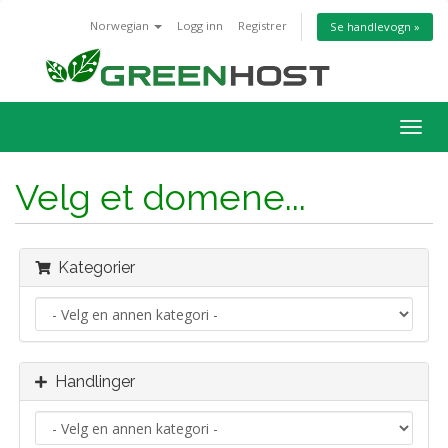
Norwegian
Logg inn
Registrer
Se handlevogn »
Bytt
navig
Velg et domene...
Kategorier
Handlinger