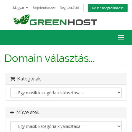
Magyar
Bejelentkezés
Regisztráció
Kosár megtekintése
Váltá
a
navig
Domain választás...
Kategóriák
Műveletek