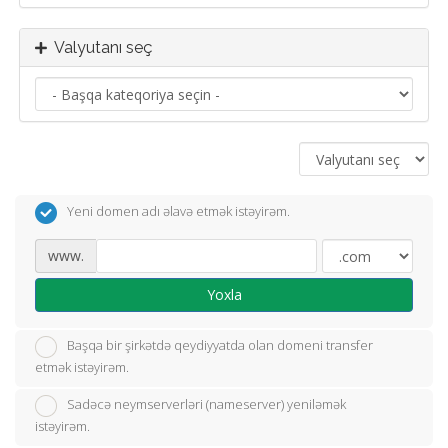
Valyutanı seç
Yeni domen adı əlavə etmək istəyirəm.
www.
Yoxla
Başqa bir şirkətdə qeydiyyatda olan domeni transfer
etmək istəyirəm.
Sadəcə neymserverləri (nameserver) yeniləmək
istəyirəm.