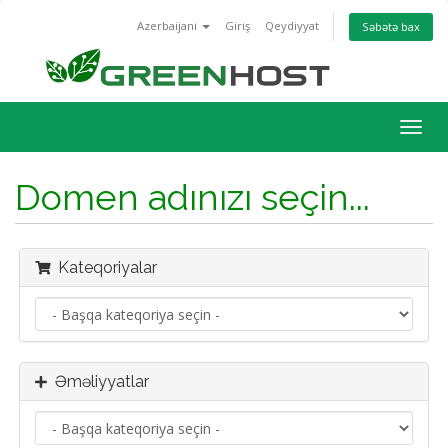
Azerbaijani
Giriş
Qeydiyyat
Səbətə bax
Naviq
keçid
Domen adınızı seçin...
Kateqoriyalar
Əməliyyatlar