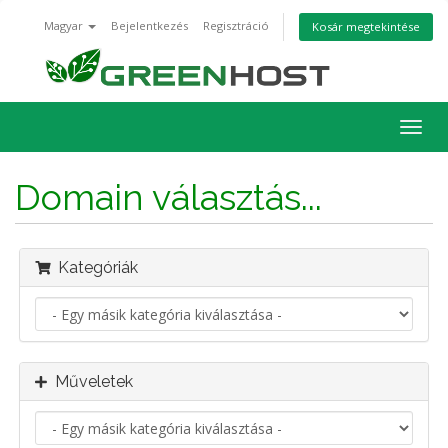
Magyar
Bejelentkezés
Regisztráció
Kosár megtekintése
Váltá
a
navig
Domain választás...
Kategóriák
Műveletek