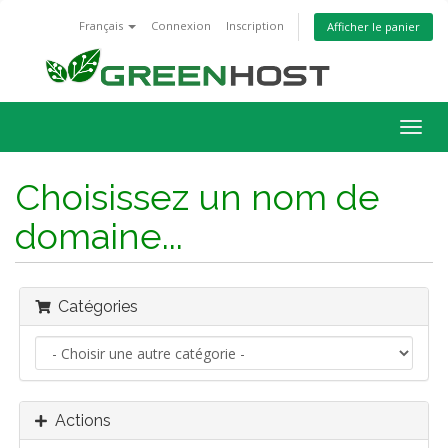
Français
Connexion
Inscription
Afficher le panier
Bascu
la
navig
Choisissez un nom de
domaine...
Catégories
Actions