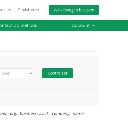
elden
Registreren
Winkelwagen bekijken
ntact op met ons
Account
Controleer
net, .org, .business, .click, .company, .name