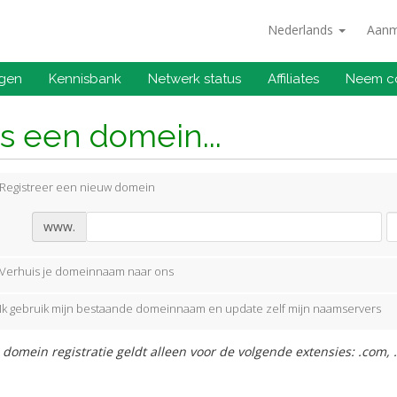
Nederlands
Aanm
ngen
Kennisbank
Netwerk status
Affiliates
Neem co
s een domein...
Registreer een nieuw domein
www.
Verhuis je domeinnaam naar ons
Ik gebruik mijn bestaande domeinnaam en update zelf mijn naamservers
 domein registratie geldt alleen voor de volgende extensies: .com, .