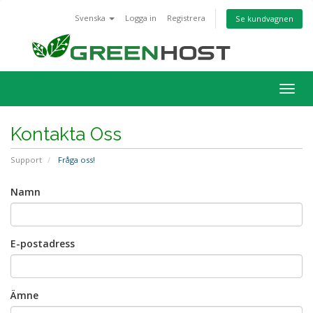
Svenska
Logga in
Registrera
Se kundvagnen
Togg
navig
Kontakta Oss
Support
Fråga oss!
Namn
E-postadress
Ämne