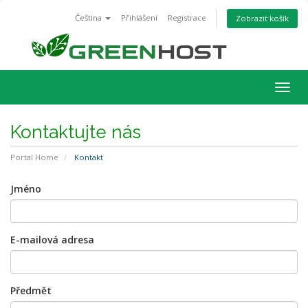
Čeština
Přihlášení
Registrace
Zobrazit košík
Togg
navig
Kontaktujte nás
Portal Home
Kontakt
Jméno
E-mailová adresa
Předmět