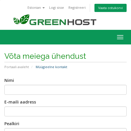
Estonian
Logi sisse
Registreeri
Vaata ostukorvi
Togg
navig
Võta meiega ühendust
Portaali avaleht
Müügieelne kontakt
Nimi
E-maili aadress
Pealkiri