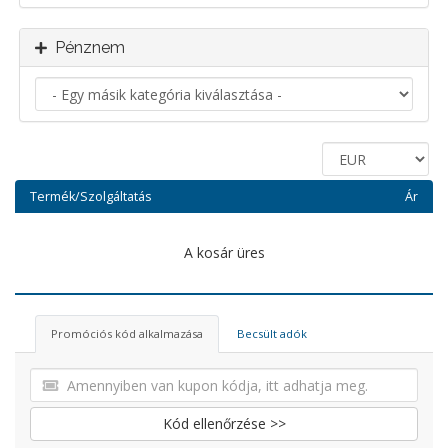
Pénznem
Termék/Szolgáltatás
Ár
A kosár üres
Promóciós kód alkalmazása
Becsült adók
Kód ellenőrzése >>