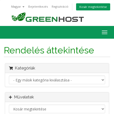
Magyar
Bejelentkezés
Regisztráció
Kosár megtekintése
Váltá
a
navig
Rendelés áttekintése
Kategóriák
Műveletek