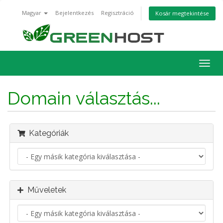
Magyar
Bejelentkezés
Regisztráció
Kosár megtekintése
Váltá
a
navig
Domain választás...
Kategóriák
Műveletek