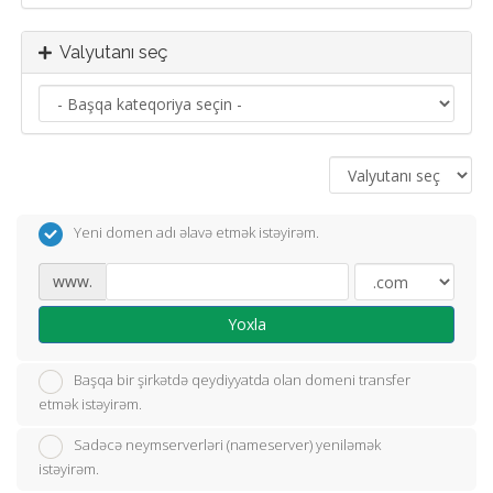
Valyutanı seç
Yeni domen adı əlavə etmək istəyirəm.
www.
Yoxla
Başqa bir şirkətdə qeydiyyatda olan domeni transfer
etmək istəyirəm.
Sadəcə neymserverləri (nameserver) yeniləmək
istəyirəm.