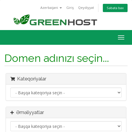
Azerbaijani
Giriş
Qeydiyyat
Səbətə bax
Naviq
keçid
Domen adınızı seçin...
Kateqoriyalar
Əməliyyatlar