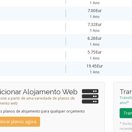
1 Ano
7.00Eur
1 Ano
7.32Eur
1 Ano
6.26Eur
1 Ano
5.75Eur
1 Ano
19.45Eur
1 Ano
icionar Alojamento Web
Tran
Transf
ione a partir de uma variedade de planos de
ano!*
amento web
 planos de alojamento para qualquer orçamento
Tran
plorar planos agora
* Excl
recent