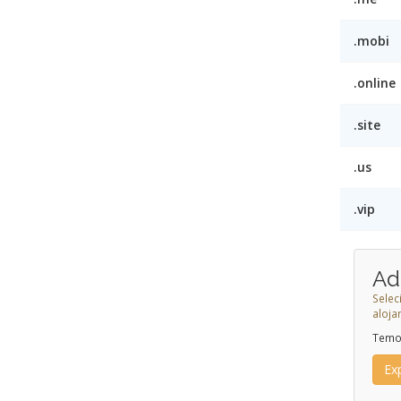
.mobi
.online
.site
.us
.vip
Ad
Selec
aloj
Temos
Ex