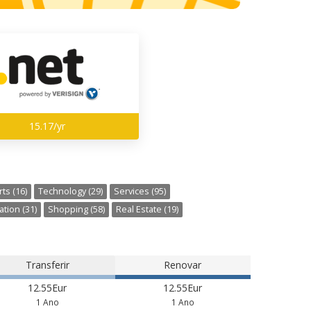
15.17/yr
ts (16)
Technology (29)
Services (95)
tion (31)
Shopping (58)
Real Estate (19)
Transferir
Renovar
12.55Eur
12.55Eur
1 Ano
1 Ano