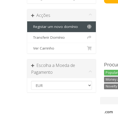
Acções
Registar um novo domínio
Transferir Domínio
Ver Carrinho
Procu
Escolha a Moeda de
Pagamento
Popular 
Money a
Novelty 
.com