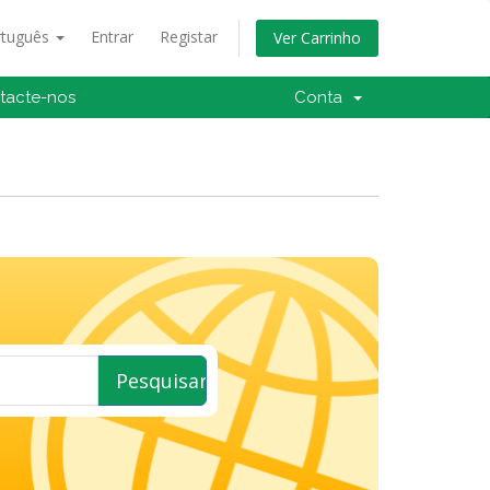
rtuguês
Entrar
Registar
Ver Carrinho
tacte-nos
Conta
Pesquisar