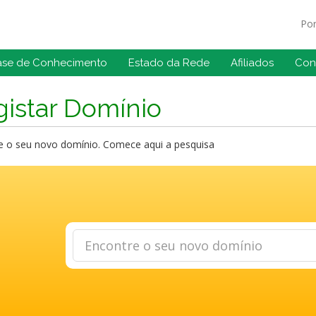
Po
ase de Conhecimento
Estado da Rede
Afiliados
Con
istar Domínio
e o seu novo domínio. Comece aqui a pesquisa