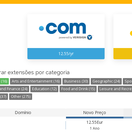
12.55/yr
rar extensões por categoria
(16)
Arts and Entertainment (16)
Business (30)
Geographic (24)
Spor
nd Finance (24)
Education (12)
Food and Drink (15)
Leisure and Recrea
(37)
Other (275)
Domínio
Novo Preço
12.55Eur
1 Ano