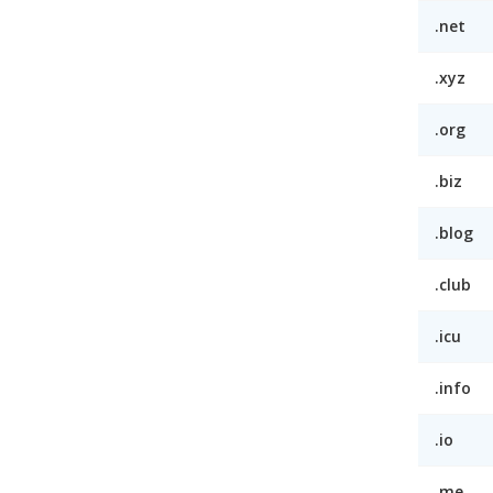
.net
.xyz
.org
.biz
.blog
.club
.icu
.info
.io
.me