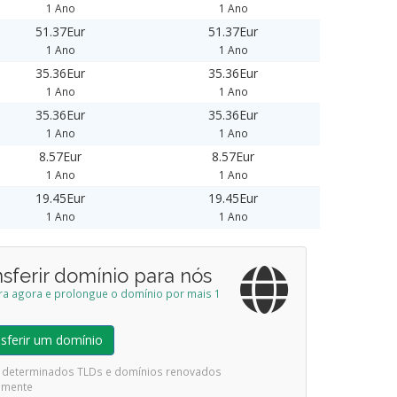
1 Ano
1 Ano
51.37Eur
51.37Eur
1 Ano
1 Ano
35.36Eur
35.36Eur
1 Ano
1 Ano
35.36Eur
35.36Eur
1 Ano
1 Ano
8.57Eur
8.57Eur
1 Ano
1 Ano
19.45Eur
19.45Eur
1 Ano
1 Ano
sferir domínio para nós
ira agora e prolongue o domínio por mais 1
sferir um domínio
ui determinados TLDs e domínios renovados
emente