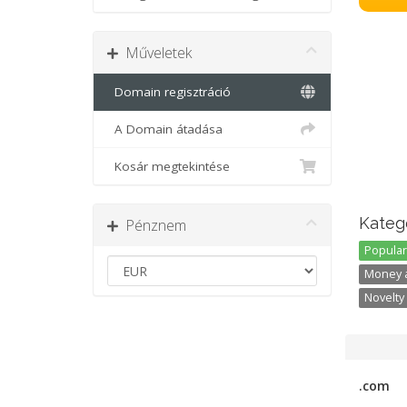
Műveletek
Domain regisztráció
A Domain átadása
Kosár megtekintése
Kategó
Pénznem
Popular 
Money a
Novelty 
.com