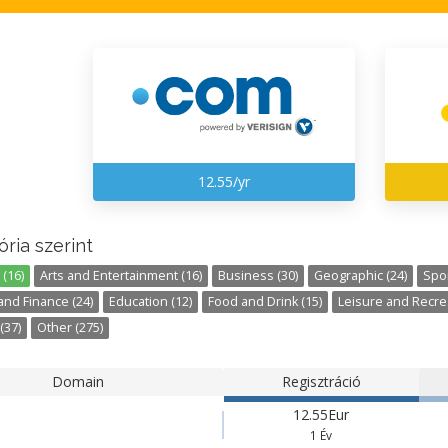
12.55/yr
ria szerint
(16)
Arts and Entertainment (16)
Business (30)
Geographic (24)
Spor
nd Finance (24)
Education (12)
Food and Drink (15)
Leisure and Recrea
(37)
Other (275)
Domain
Regisztráció
12.55Eur
1 Év