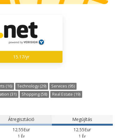
15.17/yr
ts (16)
Technology (29)
Services (95)
tion (31)
Shopping (58)
Real Estate (19)
Átregisztáció
Megújítás
12.55Eur
12.55Eur
1 Év
1 Év