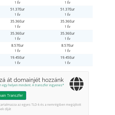
1 Év
1 Év
51.37Eur
51.37Eur
1 Év
1 Év
35.36Eur
35.36Eur
1 Év
1 Év
35.36Eur
35.36Eur
1 Év
1 Év
8.57Eur
8.57Eur
1 Év
1 Év
19.45Eur
19.45Eur
1 Év
1 Év
zá át domainjét hozzánk
n egy helyen mindent. A transzfer ingyenes*
ain Transzfer
tartalmazza az egyes TLD-k és a nemrégiben megújított
ek díját