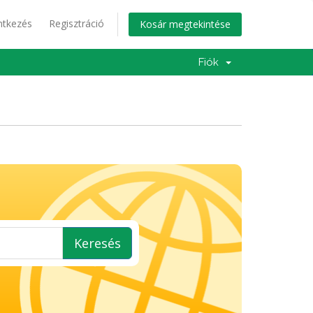
ntkezés
Regisztráció
Kosár megtekintése
Fiók
Keresés