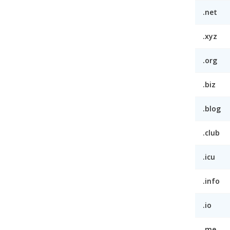
.net
.xyz
.org
.biz
.blog
.club
.icu
.info
.io
.me