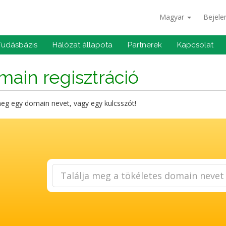
Magyar
Bejele
Tudásbázis
Hálózat állapota
Partnerek
Kapcsolat
ain regisztráció
eg egy domain nevet, vagy egy kulcsszót!