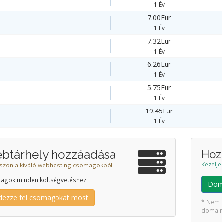
1 Év
7.00Eur
1 Év
7.32Eur
1 Év
6.26Eur
1 Év
5.75Eur
1 Év
19.45Eur
1 Év
btárhely hozzáadása
Hoz
Kezelje
szon a kiváló webhosting csomagokból
agok minden költségvetéshez
Dom
dezze fel csomagokat most
* Nem 
domain