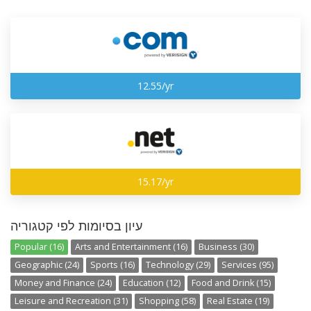
12.55/yr
15.17/yr
עיון בסיומות לפי קטגוריה
Popular (16)
Arts and Entertainment (16)
Business (30)
Geographic (24)
Sports (16)
Technology (29)
Services (95)
Money and Finance (24)
Education (12)
Food and Drink (15)
Leisure and Recreation (31)
Shopping (58)
Real Estate (19)