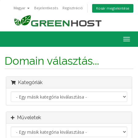
Magyar
Bejelentkezés
Regisztráció
Kosár megtekintése
Váltá
a
navig
Domain választás...
Kategóriák
Műveletek