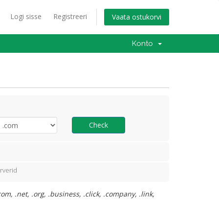
Logi sisse
Registreeri
Vaata ostukorvi
Konto
Check
rverid
, .net, .org, .business, .click, .company, .link,