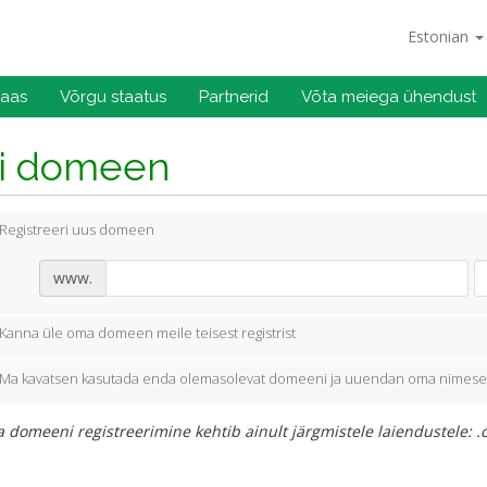
Estonian
baas
Võrgu staatus
Partnerid
Võta meiega ühendust
li domeen
Registreeri uus domeen
www.
Kanna üle oma domeen meile teisest registrist
Ma kavatsen kasutada enda olemasolevat domeeni ja uuendan oma nimese
 domeeni registreerimine kehtib ainult järgmistele laiendustele: .com