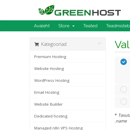
Avaleht
Store
Teated
Teadmiste
Va
Kategooriad
Premium Hosting
Website Hosting
WordPress Hosting
Email Hosting
Website Builder
*
Tasuta
Dedicated hosting
.name
Managed n8n VPS Hosting