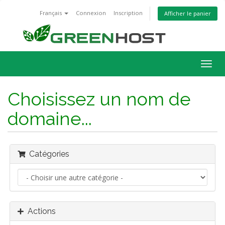
Français
Connexion
Inscription
Afficher le panier
Bascu
la
navig
Choisissez un nom de
domaine...
Catégories
Actions