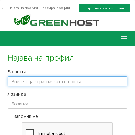
n
Најава на профил
Креирај профил
Потрошувачка кошничка
Togg
navig
Најава на профил
Е-пошта
Лозинка
Запомни ме