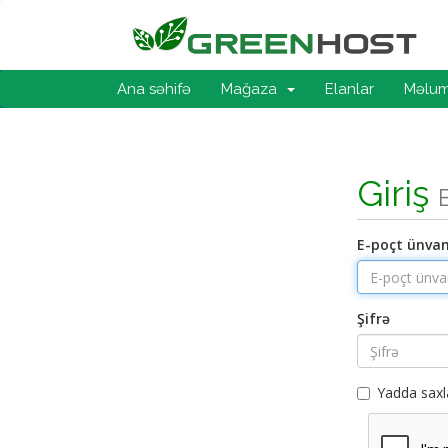
Ana səhifə
Mağaza
Elanlar
Məlum
Giriş
E-poçt ünvan
Şifrə
Yadda saxl