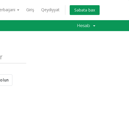
erbaijani
Giriş
Qeydiyyat
Səbətə bax
Hesab
r