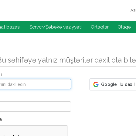
Az
at bazası
Server/Şəbəkə vəziyyəti
Ortaqlar
Əlaqə
Bu səhifəyə yalnız müştərilər daxil ola bilə
ı
a