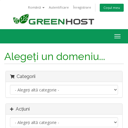
Română
Autentificare
Înregistrare
Coșul meu
Navi
Togg
Alegeți un domeniu...
Categorii
Acțiuni