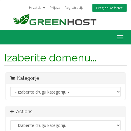
Hrvatski
Prijava
Registtracija
Pregled košarice
Togg
navig
Izaberite domenu...
Kategorije
Actions