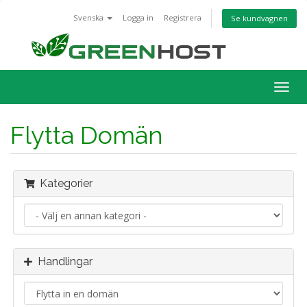
Svenska
Logga in
Registrera
Se kundvagnen
Togg
navig
Flytta Domän
Kategorier
Handlingar