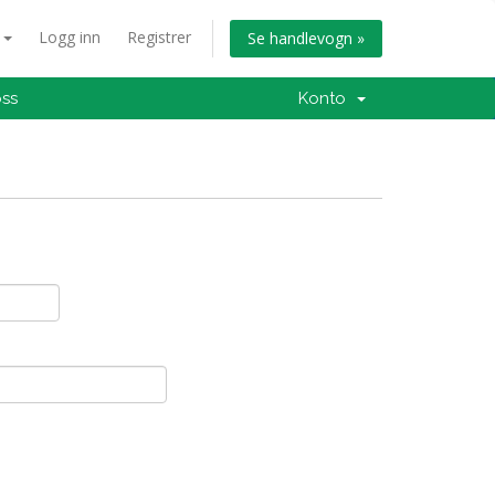
n
Logg inn
Registrer
Se handlevogn »
oss
Konto