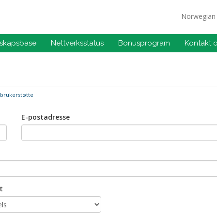
Norwegia
skapsbase
Nettverksstatus
Bonusprogram
Kontakt 
brukerstøtte
E-postadresse
t