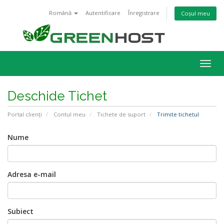
Română
Autentificare
Înregistrare
Coșul meu
Navi
Togg
Deschide Tichet
Portal clienți
Contul meu
Tichete de suport
Trimite tichetul
Nume
Adresa e-mail
Subiect