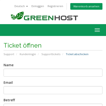
Deutsch
Einloggen
Registrieren
Warenkorb ansehen
Navig
ein-/
Ticket öffnen
Support
Kundenlogin
Supporttickets
Ticket abschicken
Name
Email
Betreff