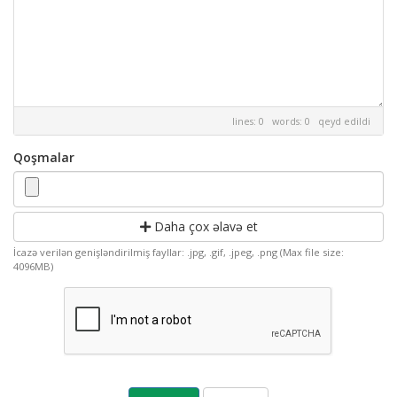
lines: 0 words: 0
qeyd edildi
Qoşmalar
Daha çox əlavə et
İcazə verilən genişləndirilmiş fayllar: .jpg, .gif, .jpeg, .png (Max file size:
4096MB)