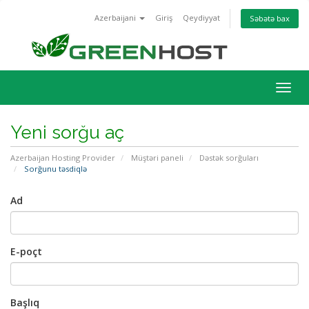
Azerbaijani
Giriş
Qeydiyyat
Səbətə bax
Naviq
keçid
Yeni sorğu aç
Azerbaijan Hosting Provider
Müştəri paneli
Dəstək sorğuları
Sorğunu təsdiqlə
Ad
E-poçt
Başlıq