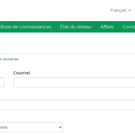
Français
Base de connaissances
État du réseau
Affiliés
Cont
e
ne demande
Courriel