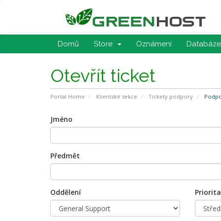
Domů
Store
Oznámení
Databáze 
Otevřít ticket
Portal Home
Klientské sekce
Tickety podpory
Podpor
Jméno
Předmět
Oddělení
Priorita