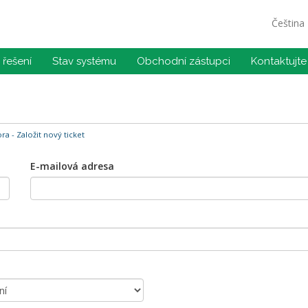
Čeština
řešení
Stav systému
Obchodní zástupci
Kontaktujte
a - Založit nový ticket
E-mailová adresa