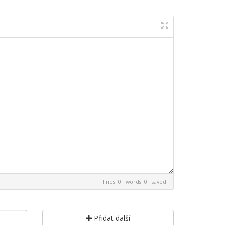
lines: 0 words: 0
saved
Přidat další