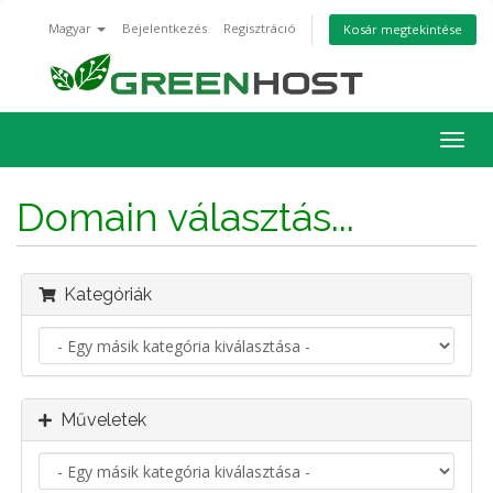
Magyar
Bejelentkezés
Regisztráció
Kosár megtekintése
Váltá
a
navig
Domain választás...
Kategóriák
Műveletek