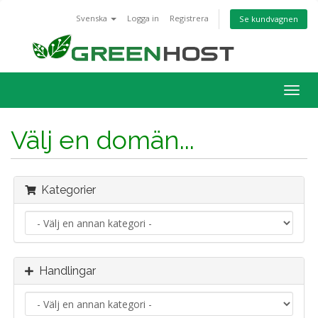
Svenska
Logga in
Registrera
Se kundvagnen
Togg
navig
Välj en domän...
Kategorier
Handlingar