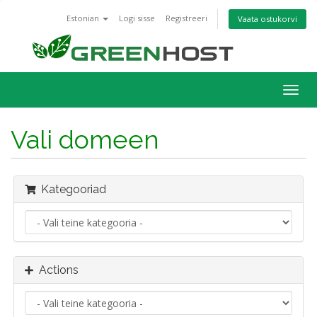
Estonian
Logi sisse
Registreeri
Vaata ostukorvi
Togg
navig
Vali domeen
Kategooriad
Actions