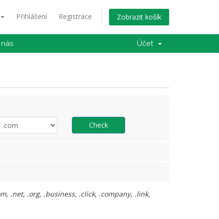
Přihlášení
Registrace
Zobrazit košík
 nás
Účet
Check
.net, .org, .business, .click, .company, .link,