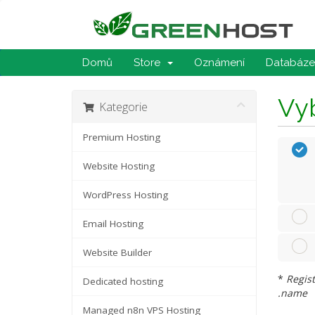
Domů
Store
Oznámení
Databáze 
Vyb
Kategorie
Premium Hosting
Website Hosting
WordPress Hosting
Email Hosting
Website Builder
*
Regist
Dedicated hosting
.name
Managed n8n VPS Hosting