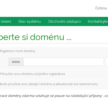
Čeština
řešení
Stav systému
Obchodní zástupci
Kontaktujte
erte si doménu ...
Registrace nové domény
www.
Přesuňte svou doménu od jiného registrátora
Budu používat svou stávající doménu a aktualizovat své nameservery
race domény zdarma vztahuje se pouze na následující přípony: .com, 