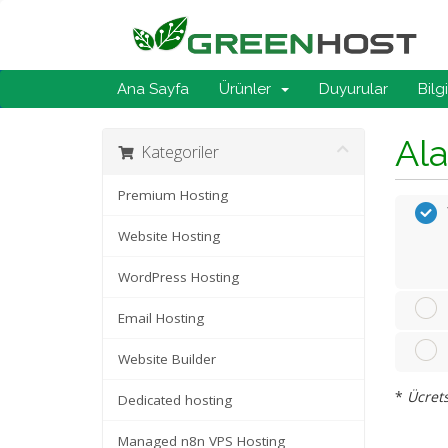
Ana Sayfa
Ürünler
Duyurular
Bilg
Ala
Kategoriler
Premium Hosting
Website Hosting
WordPress Hosting
Email Hosting
Website Builder
*
Ücrets
Dedicated hosting
Managed n8n VPS Hosting