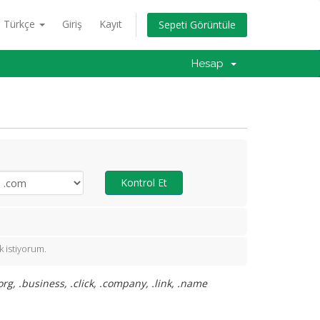
Türkçe
Giriş
Kayıt
Sepeti Görüntüle
Hesap
Kontrol Et
 istiyorum.
rg, .business, .click, .company, .link, .name