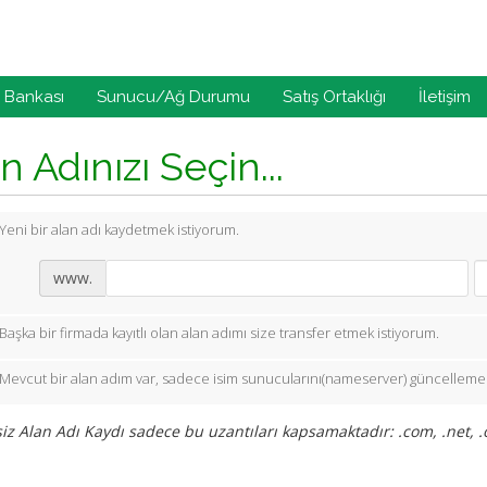
i Bankası
Sunucu/Ağ Durumu
Satış Ortaklığı
İletişim
n Adınızı Seçin...
Yeni bir alan adı kaydetmek istiyorum.
www.
Başka bir firmada kayıtlı olan alan adımı size transfer etmek istiyorum.
Mevcut bir alan adım var, sadece isim sunucularını(nameserver) güncellemek
iz Alan Adı Kaydı sadece bu uzantıları kapsamaktadır: .com, .net, .o