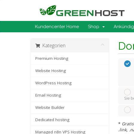
Kundencenter Home
Shop
Ankündi
Do
Kategorien
Premium Hosting
Website Hosting
WordPress Hosting
Email Hosting
Sie b
Website Builder
Dedicated hosting
*
Gratis
.link, .
Managed n8n VPS Hosting