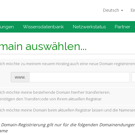
Deutsch
Ei
gungen
Wissensdatenbank
Netzwerkstatus
Partner
main auswählen...
Ich möchte zu meinem neuem Hosting auch eine neue Domain registrieren
www.
Ich möchte meine bestehende Domain hierher transferieren.
enötigen den Transfercode von Ihrem aktuellen Registrar.
Ich möchte meine Domain beim aktuellen Registrar lassen und die Nameser
 Domain-Registrierung gilt nur für die folgenden Domainendungen (T
name