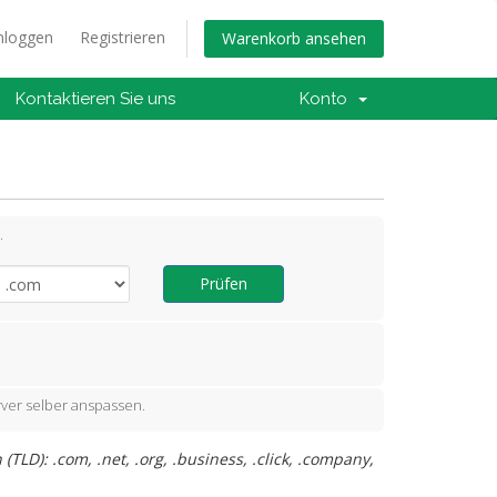
nloggen
Registrieren
Warenkorb ansehen
Kontaktieren Sie uns
Konto
.
Prüfen
ver selber anspassen.
LD): .com, .net, .org, .business, .click, .company,