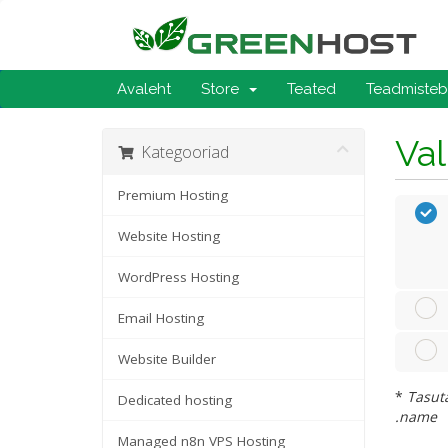
Avaleht
Store
Teated
Teadmiste
Va
Kategooriad
Premium Hosting
Website Hosting
WordPress Hosting
Email Hosting
Website Builder
*
Tasuta
Dedicated hosting
.name
Managed n8n VPS Hosting