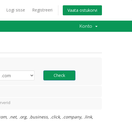
Logi sisse
Registreeri
Vaata ostukorvi
Konto
Check
rverid
, .net, .org, .business, .click, .company, .link,