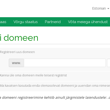
Estonian
baas
Võrgu staatus
Partnerid
Võta meiega ühendust
li domeen
Registreeri uus domeen
www.
Kanna üle oma domeen meile teisest registrist
Ma kavatsen kasutada enda olemasolevat domeeni ja uuendan oma nimese
 domeeni registreerimine kehtib ainult järgmistele laiendustele: .com