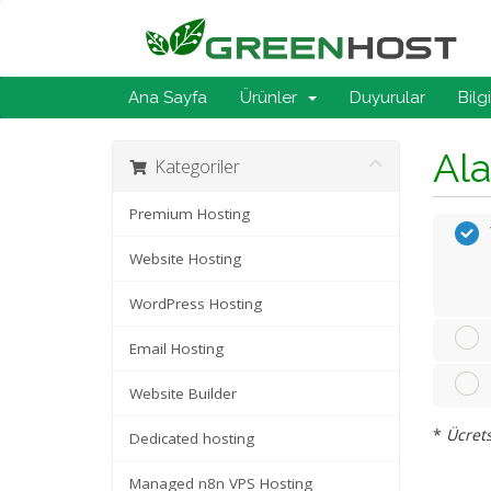
Ana Sayfa
Ürünler
Duyurular
Bilg
Ala
Kategoriler
Premium Hosting
Website Hosting
WordPress Hosting
Email Hosting
Website Builder
*
Ücrets
Dedicated hosting
Managed n8n VPS Hosting