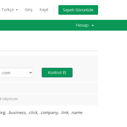
Türkçe
Giriş
Kayıt
Sepeti Görüntüle
Hesap
Kontrol Et
 istiyorum.
rg, .business, .click, .company, .link, .name