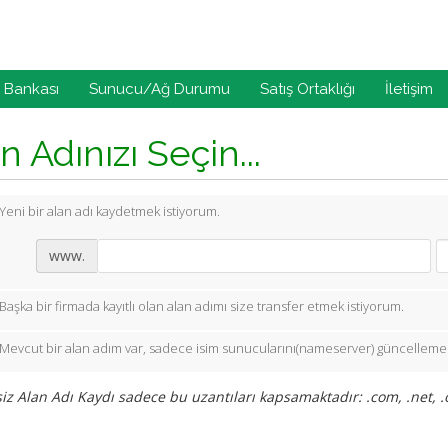
i Bankası
Sunucu/Ağ Durumu
Satış Ortaklığı
İletişim
n Adınızı Seçin...
Yeni bir alan adı kaydetmek istiyorum.
www.
Başka bir firmada kayıtlı olan alan adımı size transfer etmek istiyorum.
Mevcut bir alan adım var, sadece isim sunucularını(nameserver) güncellemek
iz Alan Adı Kaydı sadece bu uzantıları kapsamaktadır: .com, .net, .o