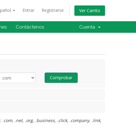
spañol
Entrar
Registrarse
Ver Carrito
ones
Contáctenos
Cuenta
Comprobar
com, .net, .org, .business, .click, .company, .link,